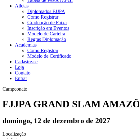
Tabela de Pesos No-Gi
Atletas
Diplomados FJJPA
Como Registrar
Graduação de Faixa
Inscrição em Eventos
Modelo de Carteira
Regras Diplomação
Academias
Como Registrar
Modelo de Certificado
Cadastre-se
Loja
Contato
Entrar
Campeonato
FJJPA GRAND SLAM AMAZÔN
domingo, 12 de dezembro de 2027
Localização