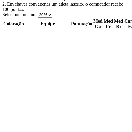
2. Em chaves com apenas um atleta inscrito, o competidor recebe
100 pontos.
Selecione um ano:
Med
Med
Med
Ca
Colocação
Equipe
Pontuação
Ou
Pr
Br
F