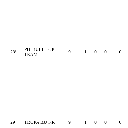
PIT BULL TOP
28º
9
1
0
0
0
TEAM
29º
TROPA BJJ-KR
9
1
0
0
0