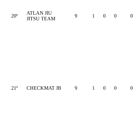
ATLAN JIU
20º
9
1
0
0
0
JITSU TEAM
21º
CHECKMAT JB
9
1
0
0
0