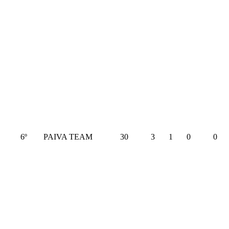
6º
PAIVA TEAM
30
3
1
0
0