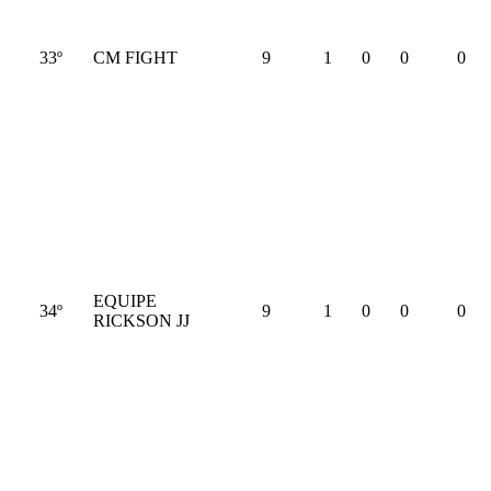
33º
CM FIGHT
9
1
0
0
0
EQUIPE
34º
9
1
0
0
0
RICKSON JJ