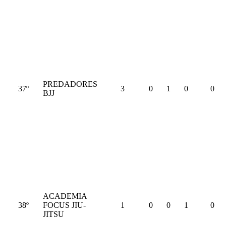
PREDADORES
37º
3
0
1
0
0
BJJ
ACADEMIA
38º
FOCUS JIU-
1
0
0
1
0
JITSU