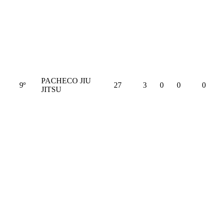
PACHECO JIU
9º
27
3
0
0
0
JITSU