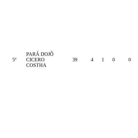
PARÁ DOJÔ
5º
CICERO
39
4
1
0
0
COSTHA