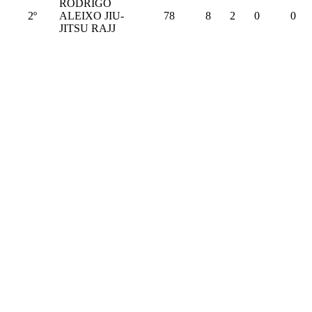
RODRIGO
2º
ALEIXO JIU-
78
8
2
0
0
JITSU RAJJ