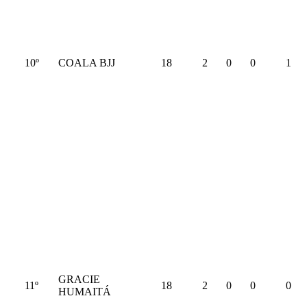
10º
COALA BJJ
18
2
0
0
1
GRACIE
11º
18
2
0
0
0
HUMAITÁ