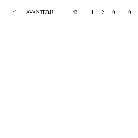
4º
AVANTEBJJ
42
4
2
0
0