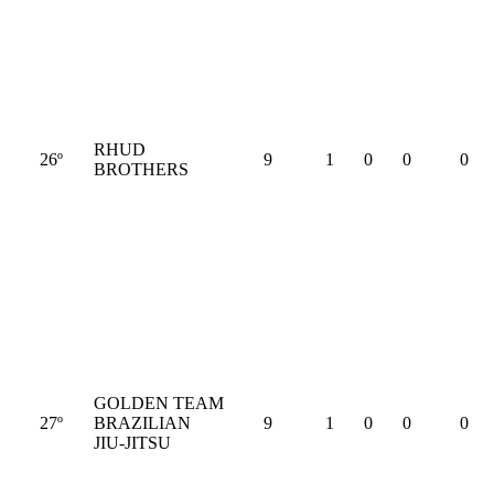
RHUD
26º
9
1
0
0
0
BROTHERS
GOLDEN TEAM
27º
BRAZILIAN
9
1
0
0
0
JIU-JITSU