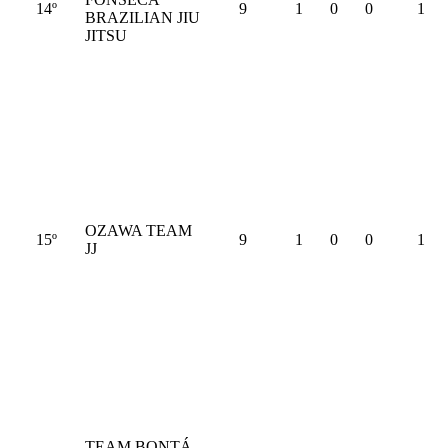
14º
9
1
0
0
1
BRAZILIAN JIU
JITSU
OZAWA TEAM
15º
9
1
0
0
1
JJ
TEAM BONTÁ