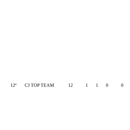
12º
CJ TOP TEAM
12
1
1
0
0